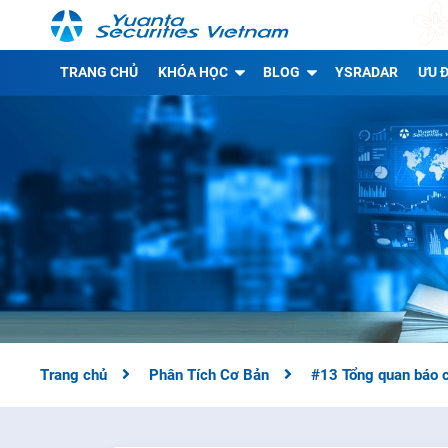
TRANG CHỦ
KHÓA HỌC
BLOG
YSRADAR
ƯU Đ
Trang chủ
Phân Tích Cơ Bản
#13 Tổng quan báo c