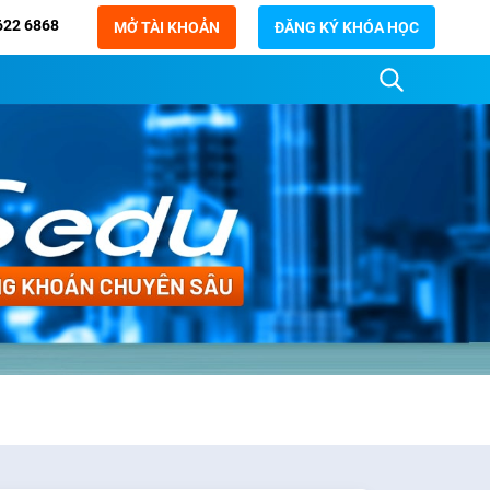
622 6868
MỞ TÀI KHOẢN
ĐĂNG KÝ KHÓA HỌC