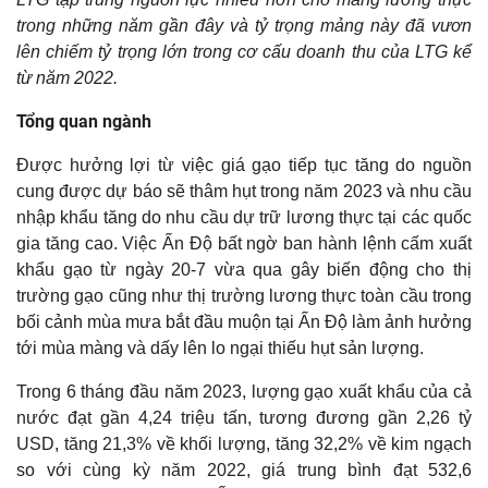
PETROSETCO – CÁI BẮT TAY VỚI ÔNG LỚN APPLE
trong những năm gần đây và tỷ trọng mảng này đã vươn
MBBANK ĐỘT PHÁ CHUYỂN ĐỔI SỐ
lên chiếm tỷ trọng lớn trong cơ cấu doanh thu của LTG kể
từ năm 2022.
KBC ĐÓN ĐẦU LÀN SÓNG FDI
Tổng quan ngành
LTG – HƯỞNG LỢI TỪ KHỦNG HOẢNG LƯƠNG THỰC?
TAR – CƠN ĐÓI LƯƠNG THỰC VÀ CƠ HỘI CỦA DOANH NGHIỆP
Được hưởng lợi từ việc giá gạo tiếp tục tăng do nguồn
GẠO
cung được dự báo sẽ thâm hụt trong năm 2023 và nhu cầu
nhập khẩu tăng do nhu cầu dự trữ lương thực tại các quốc
BSR HƯỞNG LỢI KHI GIÁ DẦU TĂNG CAO
gia tăng cao. Việc Ấn Độ bất ngờ ban hành lệnh cấm xuất
CHUỖI NHÀ THUỐC LONG CHÂU – ĐỘNG LỰC TĂNG TRƯỞNG
khẩu gạo từ ngày 20-7 vừa qua gây biến động cho thị
CHO FPT RETAIL
trường gạo cũng như thị trường lương thực toàn cầu trong
bối cảnh mùa mưa bắt đầu muộn tại Ấn Độ làm ảnh hưởng
NLG – CON RỒNG CHỜ NGÀY THỨC GIẤC
tới mùa màng và dấy lên lo ngại thiếu hụt sản lượng.
PDR NHÀ PHÁT TRIỂN BẤT ĐỘNG SẢN CAO CẤP
Trong 6 tháng đầu năm 2023, lượng gạo xuất khẩu của cả
GAS – NGỌN LỬA NĂNG LƯỢNG
nước đạt gần 4,24 triệu tấn, tương đương gần 2,26 tỷ
PLX ĐẾN TỪNG BÌNH XĂNG
USD, tăng 21,3% về khối lượng, tăng 32,2% về kim ngạch
so với cùng kỳ năm 2022, giá trung bình đạt 532,6
“VUA CÁ TRA” MỘT THỜI ĐANG TRỞ LẠI CUỘC ĐUA