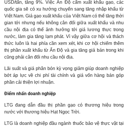
USD/tấn, tăng 9%. Việc Ấn Độ cấm xuất khẩu gạo, các
VHC – VỊ THẾ DẪN ĐẦU XUẤT KHẨU CÁ TRA
quốc gia sẽ có xu hướng chuyển sang tăng nhập khẩu từ
Việt Nam. Giá gạo xuất khẩu của Việt Nam có thể tăng thời
HBC CHỊU ÁP LỰC KHI GIÁ NGUYÊN VẬT LIỆU TĂNG MẠNH
gian tới nhưng nếu không cân đối giữa xuất khẩu và nhu
VGC CÙNG CÚ HÍCH BẤT ĐỘNG SẢN KHU CÔNG NGHIỆP
cầu nội địa có thể ảnh hưởng tới giá lương thực trong
nước, làm gia tăng lạm phát. Vì vậy giữa cơ hội và thách
VIETINBANK TĂNG TRƯỞNG BÁN LẺ VÀ SME
thức luôn là hai phía cần xem xét, khi cơ hội chiếm thêm
BIDV CHẠY ĐUA TĂNG TRƯỞNG TÍN DỤNG BÁN LẺ
thị phần xuất khẩu từ Ấn Độ và gia tăng giá bán trong khi
cũng phải cân đối nhu cầu nội địa.
ACB – TOP ĐẦU NGÂN HÀNG CÓ CHẤT LƯỢNG TÀI SẢN TỐT
NHẤT
Lãi suất và giá phân bón kỳ vọng giảm giúp doanh nghiệp
bớt áp lực về chi phí tài chính và giá vốn hàng bán góp
BMP HƯỞNG LỢI DO GIÁ NGUYÊN LIỆU ĐẦU VÀO GIẢM
phần cải thiện lợi nhuận.
6T/2023 FPT GIỮ VỮNG PHONG ĐỘ VỚI TĂNG TRƯỞNG 2
CHỮ SỐ
Điểm nhấn doanh nghiệp
6 THÁNG ĐẦU NĂM BMP TIẾP TỤC HƯỞNG LỢI NHỜ GIÁ
LTG đang dẫn đầu thị phần gạo có thương hiệu trong
NGUYÊN LIỆU ĐẦU VÀO HẠ NHIỆT
nước với thương hiệu Hạt Ngọc Trời.
SKG VỀ ĐÍCH LỢI NHUẬN SỚM
LTG là doanh nghiệp đầu ngành thuốc bảo vệ thực vật tại