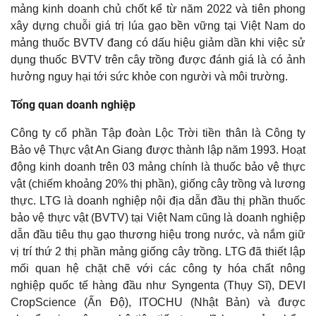
mảng kinh doanh chủ chốt kể từ năm 2022 và tiên phong
03. Định Giá Cổ Phiếu
xây dựng chuỗi giá trị lúa gạo bền vững tại Việt Nam do
Định giá Cổ Phiếu
04. Hướng dẫn sử dụng
mảng thuốc BVTV đang có dấu hiệu giảm dần khi việc sử
Hướng dẫn sử dụng YSuri – Môi giới Số cho Nhà đầu tư
05. Kinh nghiệm Đầu Tư Chứng khoán
dụng thuốc BVTV trên cây trồng được đánh giá là có ảnh
hưởng nguy hại tới sức khỏe con người và môi trường.
Ngoài Phí Giao dịch, Nhà đầu tư cần cân nhắc những Tiêu chí
06. Chứng Khoán Phái Sinh
nào khi lựa chọn các Công ty Chứng khoán ở Việt Nam ?
Tổng quan doanh nghiệp
Chứng Khoán Phái Sinh
TOP các Bài học Kinh nghiệm Đầu tư Chứng khoán Nhà đầu tư
Công ty cổ phần Tập đoàn Lộc Trời tiền thân là Công ty
cần “thuộc nằm lòng” khi tham gia Thị trường Chứng khoán
Bảo vệ Thực vật An Giang được thành lập năm 1993. Hoạt
REVIEW SÁCH – THE NEW TRADING FOR A LIVING
động kinh doanh trên 03 mảng chính là thuốc bảo vệ thực
vật (chiếm khoảng 20% thị phần), giống cây trồng và lương
REVIEW SÁCH – GIÀU TỪ CHỨNG KHOÁN
thực. LTG là doanh nghiệp nội địa dẫn đầu thị phần thuốc
GIẢI THÍCH Ý NGHĨA BONG BÓNG HOA TULIP HÀ LAN
bảo vệ thực vật (BVTV) tại Việt Nam cũng là doanh nghiệp
dẫn đầu tiêu thụ gạo thương hiệu trong nước, và nắm giữ
REVIEW SÁCH – CÁCH THỨC KINH DOANH VÀ ĐẦU TƯ CỔ
vị trí thứ 2 thị phần mảng giống cây trồng. LTG đã thiết lập
PHIẾU – HOW TO TRADE IN STOCKS
mối quan hệ chặt chẽ với các công ty hóa chất nông
REVIEW SÁCH – BỐN GIAI ĐOẠN CỦA MỘT SIÊU CỔ PHIẾU
nghiệp quốc tế hàng đầu như Syngenta (Thụy Sĩ), DEVI
ĐÁNH BẠI THỊ TRƯỜNG
CropScience (Ấn Độ), ITOCHU (Nhật Bản) và được