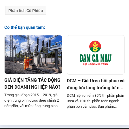
Phân tích Cổ Phiếu
Có thể bạn quan tâm:
GIÁ ĐIỆN TĂNG TÁC ĐỘNG
DCM – Giá Urea hồi phục và
ĐẾN DOANH NGHIỆP NÀO?
động lực tăng trưởng từ nhà
máy Urea hết khấu hao
Trong giai đoạn 2015 – 2019, giá
DCM hiện chiếm 35% thị phần phân
điện trung bình được điều chỉnh 2
urea và 10% thị phần toàn ngành
năm/lần, với mức tăng trung bình...
phân bón cả nước. Sản phẩm...