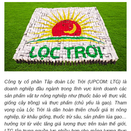
FPT – THỜI ĐẠI CỦA CÔNG NGHỆ
VN-Index là gì? Tất tần tật về Chỉ số VN-Index
VINAMILK – NGUYÊN LIỆU ĐẦU VÀO ĂN MÒN LỢI NHUẬN
Vốn hóa là gì? Những gì Nhà đầu tư cần biết về Vốn hóa Thị
trường
REE HƯỚNG ĐẾN MÔ HÌNH “HOLDING COMPANY”
1001 Thuật ngữ cần phải biết trước khi tham gia Thị trường
BECAMEX LỢI THẾ VỀ QUỸ ĐẤT, ÁP LỰC VỀ NỢ VAY
Chứng khoán
GEMADEPT – HẠT NHÂN CỦA CHUỖI CUNG ỨNG
Tự doanh Chứng khoán và Những điều Nhà đầu tư cần biết
HPG – HÒA HỢP CÙNG PHÁT TRIỂN
VINCOM RETAIL – CÁNH CỬA VÀO VIỆT NAM CỦA HÀNG HIỆU
GEG – NĂNG LƯỢNG TÁI TẠO, BỀN VỮNG VỚI THỜI GIAN
Công ty cổ phần Tập đoàn Lộc Trời (UPCOM: LTG) là
doanh nghiệp đầu ngành trong lĩnh vực kinh doanh các
GVR – BẠT NGÀN CAO SU
sản phẩm vật tư nông nghiệp như (thuốc bảo vệ thực vật,
PNJ – ÁP LỰC ĐỂ TỎA SÁNG
giống cây trồng) và thực phẩm (chủ yếu là gạo). Tham
vọng của Lộc Trời là dần hoàn thiện chuỗi giá trị nông
TECHCOMBANK – VƯỢT TRỘI HƠN MỖI NGÀY
nghiệp, từ khâu giống, thuốc trừ sâu, sản phẩm lúa gạo…
VIETCOMBANK HƯỚNG TỚI LỢI NHUẬN 2 TỶ USD
hưởng lợi từ việc tăng giá lương thực trên toàn thế giới,
LTG tập trung nguồn lực nhiều hơn cho mảng lương thực