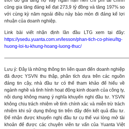
thời do gia tăng nợ vay ngắn hạn nên chi phí tài chính
cũng gia tăng đáng kể đạt 273,9 tỷ đồng và tăng 197% so
với cùng kỳ năm ngoái điều này bào mòn đi đáng kể lợi
nhuận của doanh nghiệp.
Link bài viết nhận định lần đầu LTG xem tại đây:
https://ysedu.yuanta.com.vn/lesson/phan-tich-co-phieu/ltg-
huong-loi-tu-khung-hoang-luong-thuc/
———————————————————————————
Lưu ý: Đây là những thông tin liên quan đến doanh nghiệp
đã được YSVN thu thập, phân tích dựa trên các nguồn
đáng tin cậy, nhà đầu tư có thể tham khảo để hiểu về
ngành nghề và tình hình hoạt động kinh doanh của công ty,
nội dung không mang ý nghĩa khuyến nghị đầu tư. YSVN
không chịu trách nhiệm về tính chính xác và miễn trừ trách
nhiệm khi sử dụng thông tin trên đây đến kết quả đầu tư.
Để nhận được khuyến nghị đầu tư cụ thể vui lòng mở tài
khoản để được các chuyên viên tư vấn của Yuanta Việt