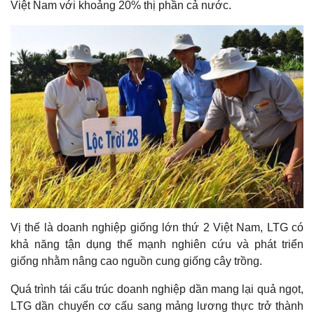
ẤN ĐỘ CẤM XUẤT KHẨU GẠO LIỆU LTG CÓ HƯỞNG LỢI?
Việt Nam với khoảng 20% thị phần cả nước.
VINAMILK NHẬN DIỆN MỚI – TIỀM NĂNG MỚI
MWG – CẬP NHẬT KẾT QUẢ KINH DOANH 6T2023 TRIỂN
VỌNG TỪ BÁCH HÓA XANH
KBC – BỨC TỐC LỢI NHUẬN ĐẦU NĂM 2023
SZC DƯ ĐỊA TĂNG GIÁ CHO THUÊ
GAS – CẬP NHẬT KẾT QUẢ KINH DOANH QUÝ 2/2023 ĐỘNG
LỰC TĂNG TRƯỞNG ĐẾN TỪ MẢNG LNG
VHC – TRÊN ĐÀ HỒI PHỤC
ANV – KỲ VỌNG HỒI PHỤC TỪ ĐÁY
Vị thế là doanh nghiệp giống lớn thứ 2 Việt Nam, LTG có
GMD – ĐÓN CƠN SÓNG HỒI PHỤC
khả năng tận dụng thế mạnh nghiên cứu và phát triển
DCM – Giá Urea hồi phục và động lực tăng trưởng từ nhà máy
giống nhằm nâng cao nguồn cung giống cây trồng.
Urea hết khấu hao
Quá trình tái cấu trúc doanh nghiệp dần mang lại quả ngọt,
GIÁ ĐIỆN TĂNG TÁC ĐỘNG ĐẾN DOANH NGHIỆP NÀO?
LTG dần chuyển cơ cấu sang mảng lương thực trở thành