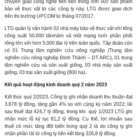
chuyển giao công nghệ tiên tiến trong lĩnh vực sản phẩm
bảo vệ thực vật từ các công ty này. LTG được giao dịch
trên thị trường UPCOM từ tháng 07/2017.
LTG quản lý vận hành 02 nhà máy bảo vệ thực vật với tổng
công suất 50.000 tấn/năm và một mạng lưới phân phối
rộng lớn với hơn 5.000 đại lý trên toàn quốc. Tập đoàn còn
có 01 Trung tâm nghiên cứu nông nghiệp (Trung tâm
nghiên cứu nông nghiệp Định Thành – DT ARC), 01 trung
tâm nghiên cứu và sản xuất giống, 03 nhà máy sản xuất
giống, 03 trại sản xuất giống (800 ha).
Kết quả hoạt động kinh doanh quý 2 năm 2023
Kết thúc quý 2/2023, Công ty ghi nhận doanh thu thuần đạt
3.678 tỷ đồng, tăng gần 4% so với cùng kỳ năm 2022; lãi
sau thuế đạt 424,7 tỷ đồng, trong khi quý 1/2023 LTG ghi
nhận mức lỗ kỷ lục 81,2 tỷ đồng. Cụ thể, lợi nhuận sau
thuế có mức tăng đột biến trong quý 2 là do công ty ghi
nhận phần lãi từ công ty liên kết tăng 326,8 tỷ đồng.