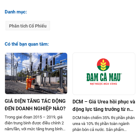
Danh mục:
Phân tích Cổ Phiếu
Có thể bạn quan tâm:
GIÁ ĐIỆN TĂNG TÁC ĐỘNG
DCM – Giá Urea hồi phục và
ĐẾN DOANH NGHIỆP NÀO?
động lực tăng trưởng từ nhà
máy Urea hết khấu hao
Trong giai đoạn 2015 – 2019, giá
DCM hiện chiếm 35% thị phần phân
điện trung bình được điều chỉnh 2
urea và 10% thị phần toàn ngành
năm/lần, với mức tăng trung bình...
phân bón cả nước. Sản phẩm...