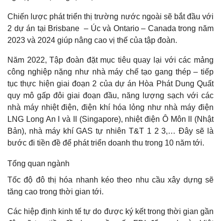
VHC – VỊ THẾ DẪN ĐẦU XUẤT KHẨU CÁ TRA
Chiến lược phát triển thị trường nước ngoài sẽ bắt đầu với
2 dự án tại Brisbane – Úc và Ontario – Canada trong năm
HBC CHỊU ÁP LỰC KHI GIÁ NGUYÊN VẬT LIỆU TĂNG MẠNH
2023 và 2024 giúp nâng cao vị thế của tập đoàn.
VGC CÙNG CÚ HÍCH BẤT ĐỘNG SẢN KHU CÔNG NGHIỆP
Năm 2022, Tập đoàn đặt mục tiêu quay lại với các mảng
VIETINBANK TĂNG TRƯỞNG BÁN LẺ VÀ SME
công nghiệp nặng như nhà máy chế tạo gang thép – tiếp
tục thực hiện giai đoạn 2 của dự án Hòa Phát Dung Quất
BIDV CHẠY ĐUA TĂNG TRƯỞNG TÍN DỤNG BÁN LẺ
quy mô gấp đôi giai đoạn đầu, năng lượng sạch với các
ACB – TOP ĐẦU NGÂN HÀNG CÓ CHẤT LƯỢNG TÀI SẢN TỐT
nhà máy nhiệt điện, điện khí hóa lỏng như nhà máy điện
NHẤT
LNG Long An I và II (Singapore), nhiệt điện Ô Môn II (Nhật
Bản), nhà máy khí GAS tự nhiên T&T 1 2 3,… Đây sẽ là
BMP HƯỞNG LỢI DO GIÁ NGUYÊN LIỆU ĐẦU VÀO GIẢM
bước đi tiền đề để phát triển doanh thu trong 10 năm tới.
6T/2023 FPT GIỮ VỮNG PHONG ĐỘ VỚI TĂNG TRƯỞNG 2
CHỮ SỐ
Tổng quan ngành
6 THÁNG ĐẦU NĂM BMP TIẾP TỤC HƯỞNG LỢI NHỜ GIÁ
Tốc độ đô thị hóa nhanh kéo theo nhu cầu xây dựng sẽ
NGUYÊN LIỆU ĐẦU VÀO HẠ NHIỆT
tăng cao trong thời gian tới.
SKG VỀ ĐÍCH LỢI NHUẬN SỚM
Các hiệp định kinh tế tự do được ký kết trong thời gian gần