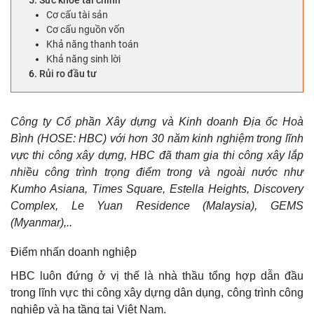
Sức khỏe tài chính
PETROSETCO – CÁI BẮT TAY VỚI ÔNG LỚN APPLE
Cơ cấu tài sản
MBBANK ĐỘT PHÁ CHUYỂN ĐỔI SỐ
Cơ cấu nguồn vốn
Khả năng thanh toán
KBC ĐÓN ĐẦU LÀN SÓNG FDI
Khả năng sinh lời
Rủi ro đầu tư
LTG – HƯỞNG LỢI TỪ KHỦNG HOẢNG LƯƠNG THỰC?
TAR – CƠN ĐÓI LƯƠNG THỰC VÀ CƠ HỘI CỦA DOANH NGHIỆP
GẠO
Công ty Cổ phần Xây dựng và Kinh doanh Địa ốc Hoà
Bình (HOSE: HBC) với hơn 30 năm kinh nghiệm trong lĩnh
BSR HƯỞNG LỢI KHI GIÁ DẦU TĂNG CAO
vực thi công xây dựng, HBC đã tham gia thi công xây lắp
CHUỖI NHÀ THUỐC LONG CHÂU – ĐỘNG LỰC TĂNG TRƯỞNG
nhiều công trình trọng điểm trong và ngoài nước như
CHO FPT RETAIL
Kumho Asiana, Times Square, Estella Heights, Discovery
Complex, Le Yuan Residence (Malaysia), GEMS
NLG – CON RỒNG CHỜ NGÀY THỨC GIẤC
(Myanmar),..
PDR NHÀ PHÁT TRIỂN BẤT ĐỘNG SẢN CAO CẤP
Điểm nhấn doanh nghiệp
GAS – NGỌN LỬA NĂNG LƯỢNG
HBC luôn đứng ở vị thế là nhà thầu tổng hợp dẫn đầu
PLX ĐẾN TỪNG BÌNH XĂNG
trong lĩnh vực thi công xây dựng dân dụng, công trình công
“VUA CÁ TRA” MỘT THỜI ĐANG TRỞ LẠI CUỘC ĐUA
nghiệp và hạ tầng tại Việt Nam.