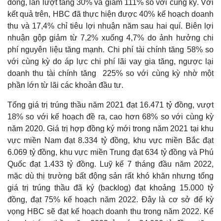
đồng, lần lượt tăng 30% và giảm 111% so với cùng kỳ. Với
kết quả trên, HBC đã thực hiện được 40% kế hoạch doanh
thu và 17,4% chỉ tiêu lợi nhuận năm sau hai quí. Biên lợi
nhuận gộp giảm từ 7,2% xuống 4,7% do ảnh hưởng chi
phí nguyên liệu tăng mạnh. Chi phí tài chính tăng 58% so
với cùng kỳ do áp lực chi phí lãi vay gia tăng, ngược lại
doanh thu tài chính tăng 225% so với cùng kỳ nhờ một
phần lớn từ lãi các khoản đầu tư.
Tổng giá trị trúng thầu năm 2021 đạt 16.471 tỷ đồng, vượt
18% so với kế hoạch đề ra, cao hơn 68% so với cùng kỳ
năm 2020. Giá trị hợp đồng ký mới trong năm 2021 tại khu
vực miền Nam đạt 8.334 tỷ đồng, khu vực miền Bắc đạt
6.069 tỷ đồng, khu vực miền Trung đạt 634 tỷ đồng và Phú
Quốc đạt 1.433 tỷ đồng. Luỹ kế 7 tháng đầu năm 2022,
mặc dù thị trường bất động sản rất khó khăn nhưng tổng
giá trị trúng thầu đã ký (backlog) đạt khoảng 15.000 tỷ
đồng, đạt 75% kế hoạch năm 2022. Đây là cơ sở để kỳ
vọng HBC sẽ đạt kế hoạch doanh thu trong năm 2022. Kế