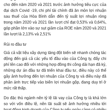
cho đến năm 2020 và 2021 trước ảnh hưởng tiêu cực của
đại dịch Covid -19, chi phí tài chính đã ăn mòn lợi nhuận
sau thuế của Hòa Bình dẫn đến tỷ suất lợi nhuận ròng
trong năm 2020 và 2021 lần lượt chỉ đạt 0,53% và 0,64%,
góp phần lớn vào sự sụt giảm của ROE năm 2020 và 2021
lần lượt là 2,13% và 2,51%
Rủi ro đầu tư
Giá cả vật liệu xây dựng tăng đột biến sẽ nhanh chóng tác
động đến giá cả các yếu tố đầu vào của Công ty, đẩy chi
phí lên cao đối với những hợp đồng thi công dài hạn đã ký,
những dự án đầu tư đã triển khai đầu tư, điều này có thể
gây ảnh hưởng đến lợi nhuận của Công ty và điều này đã
phản ánh trực tiếp vào biên lợi nhuận gộp, đang duy trì ở
mức rất thấp.
Do đặc thù ngành nên tỷ lệ lãi vay của Công ty là khá lớn
so với vốn điều lệ, nên lãi suất sẽ ảnh hưởng nhiều tới
hoạt động kinh doanh của Công ty nếu ngày càng có nhiều