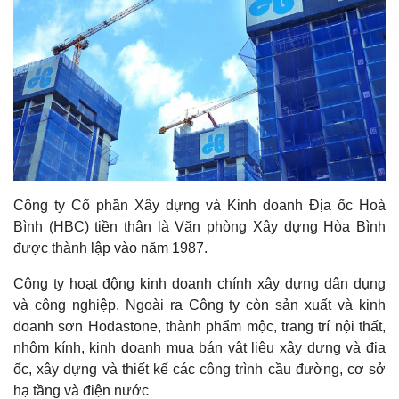
03. Định Giá Cổ Phiếu
Định giá Cổ Phiếu
04. Hướng dẫn sử dụng
Hướng dẫn sử dụng YSuri – Môi giới Số cho Nhà đầu tư
05. Kinh nghiệm Đầu Tư Chứng khoán
Ngoài Phí Giao dịch, Nhà đầu tư cần cân nhắc những Tiêu chí
06. Chứng Khoán Phái Sinh
nào khi lựa chọn các Công ty Chứng khoán ở Việt Nam ?
Chứng Khoán Phái Sinh
TOP các Bài học Kinh nghiệm Đầu tư Chứng khoán Nhà đầu tư
cần “thuộc nằm lòng” khi tham gia Thị trường Chứng khoán
Công ty Cổ phần Xây dựng và Kinh doanh Địa ốc Hoà
REVIEW SÁCH – THE NEW TRADING FOR A LIVING
Bình (HBC) tiền thân là Văn phòng Xây dựng Hòa Bình
REVIEW SÁCH – GIÀU TỪ CHỨNG KHOÁN
được thành lập vào năm 1987.
GIẢI THÍCH Ý NGHĨA BONG BÓNG HOA TULIP HÀ LAN
Công ty hoạt động kinh doanh chính xây dựng dân dụng
REVIEW SÁCH – CÁCH THỨC KINH DOANH VÀ ĐẦU TƯ CỔ
và công nghiệp. Ngoài ra Công ty còn sản xuất và kinh
PHIẾU – HOW TO TRADE IN STOCKS
doanh sơn Hodastone, thành phẩm mộc, trang trí nội thất,
nhôm kính, kinh doanh mua bán vật liệu xây dựng và địa
REVIEW SÁCH – BỐN GIAI ĐOẠN CỦA MỘT SIÊU CỔ PHIẾU
ốc, xây dựng và thiết kế các công trình cầu đường, cơ sở
ĐÁNH BẠI THỊ TRƯỜNG
hạ tầng và điện nước