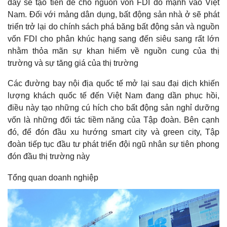
ẤN ĐỘ CẤM XUẤT KHẨU GẠO LIỆU LTG CÓ HƯỞNG LỢI?
đây sẽ tạo tiền đề cho nguồn vốn FDI đổ mạnh vào Việt
Nam. Đối với mảng dân dụng, bất động sản nhà ở sẽ phát
VINAMILK NHẬN DIỆN MỚI – TIỀM NĂNG MỚI
triển trở lại do chính sách phá băng bất động sản và nguồn
MWG – CẬP NHẬT KẾT QUẢ KINH DOANH 6T2023 TRIỂN
vốn FDI cho phân khúc hạng sang đến siêu sang rất lớn
VỌNG TỪ BÁCH HÓA XANH
nhằm thỏa mãn sự khan hiếm về nguồn cung của thị
trường và sự tăng giá của thị trường
KBC – BỨC TỐC LỢI NHUẬN ĐẦU NĂM 2023
Các đường bay nội địa quốc tế mở lại sau đại dịch khiến
SZC DƯ ĐỊA TĂNG GIÁ CHO THUÊ
lượng khách quốc tế đến Việt Nam đang dần phục hồi,
GAS – CẬP NHẬT KẾT QUẢ KINH DOANH QUÝ 2/2023 ĐỘNG
điều này tạo những cú hích cho bất động sản nghỉ dưỡng
LỰC TĂNG TRƯỞNG ĐẾN TỪ MẢNG LNG
vốn là những đối tác tiềm năng của Tập đoàn. Bên cạnh
đó, để đón đầu xu hướng smart city và green city, Tập
VHC – TRÊN ĐÀ HỒI PHỤC
đoàn tiếp tục đầu tư phát triển đội ngũ nhân sự tiên phong
ANV – KỲ VỌNG HỒI PHỤC TỪ ĐÁY
đón đầu thị trường này
GMD – ĐÓN CƠN SÓNG HỒI PHỤC
Tổng quan doanh nghiệp
DCM – Giá Urea hồi phục và động lực tăng trưởng từ nhà máy
Urea hết khấu hao
GIÁ ĐIỆN TĂNG TÁC ĐỘNG ĐẾN DOANH NGHIỆP NÀO?