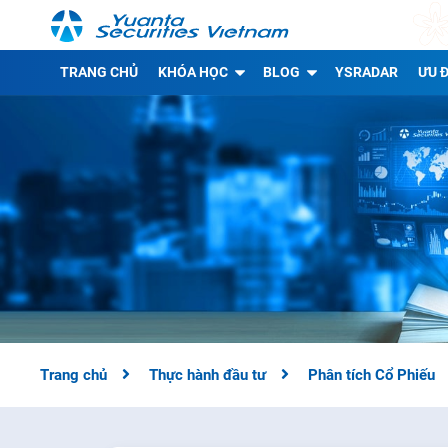
TRANG CHỦ
KHÓA HỌC
BLOG
YSRADAR
ƯU Đ
Trang chủ
Thực hành đầu tư
Phân tích Cổ Phiếu