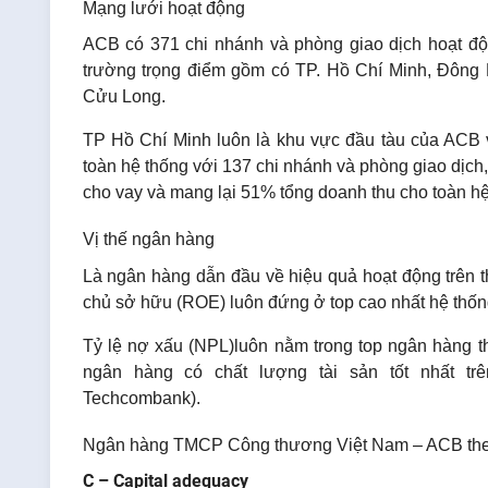
Mạng lưới hoạt động
ACB có 371 chi nhánh và phòng giao dịch hoạt động
trường trọng điểm gồm có TP. Hồ Chí Minh, Đôn
Cửu Long.
TP Hồ Chí Minh luôn là khu vực đầu tàu của ACB v
toàn hệ thống với 137 chi nhánh và phòng giao dịc
cho vay và mang lại 51% tổng doanh thu cho toàn h
Vị thế ngân hàng
Là ngân hàng dẫn đầu về hiệu quả hoạt động trên thị 
chủ sở hữu (ROE) luôn đứng ở top cao nhất hệ thốn
Tỷ lệ nợ xấu (NPL)luôn nằm trong top ngân hàng t
ngân hàng có chất lượng tài sản tốt nhất trê
Techcombank)
.
Ngân hàng TMCP Công thương Việt Nam – ACB th
C – Capital adequacy