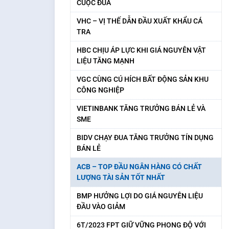
CUỘC ĐUA
VHC – VỊ THẾ DẪN ĐẦU XUẤT KHẨU CÁ
TRA
HBC CHỊU ÁP LỰC KHI GIÁ NGUYÊN VẬT
LIỆU TĂNG MẠNH
VGC CÙNG CÚ HÍCH BẤT ĐỘNG SẢN KHU
CÔNG NGHIỆP
VIETINBANK TĂNG TRƯỞNG BÁN LẺ VÀ
SME
BIDV CHẠY ĐUA TĂNG TRƯỞNG TÍN DỤNG
BÁN LẺ
ACB – TOP ĐẦU NGÂN HÀNG CÓ CHẤT
LƯỢNG TÀI SẢN TỐT NHẤT
BMP HƯỞNG LỢI DO GIÁ NGUYÊN LIỆU
ĐẦU VÀO GIẢM
6T/2023 FPT GIỮ VỮNG PHONG ĐỘ VỚI