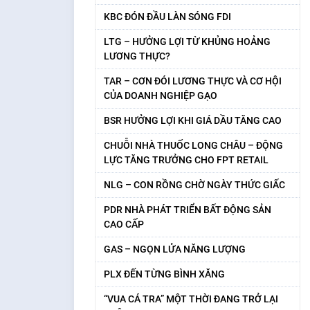
KBC ĐÓN ĐẦU LÀN SÓNG FDI
LTG – HƯỞNG LỢI TỪ KHỦNG HOẢNG
LƯƠNG THỰC?
TAR – CƠN ĐÓI LƯƠNG THỰC VÀ CƠ HỘI
CỦA DOANH NGHIỆP GẠO
BSR HƯỞNG LỢI KHI GIÁ DẦU TĂNG CAO
CHUỖI NHÀ THUỐC LONG CHÂU – ĐỘNG
LỰC TĂNG TRƯỞNG CHO FPT RETAIL
NLG – CON RỒNG CHỜ NGÀY THỨC GIẤC
PDR NHÀ PHÁT TRIỂN BẤT ĐỘNG SẢN
CAO CẤP
GAS – NGỌN LỬA NĂNG LƯỢNG
PLX ĐẾN TỪNG BÌNH XĂNG
“VUA CÁ TRA” MỘT THỜI ĐANG TRỞ LẠI