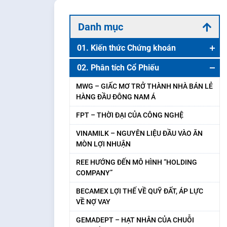
Danh mục
01. Kiến thức Chứng khoán
Chứng khoán là gì ? Những điều cần biết
02. Phân tích Cổ Phiếu
về Thị trường Chứng khoán
MWG – GIẤC MƠ TRỞ THÀNH NHÀ BÁN LẺ
IPO là gì? ‌Có nên Đầu tư vào Cổ Phiếu mới
HÀNG ĐẦU ĐÔNG NAM Á
IPO hay không ?
FPT – THỜI ĐẠI CỦA CÔNG NGHỆ
VN-Index là gì? Tất tần tật về Chỉ số VN-
VINAMILK – NGUYÊN LIỆU ĐẦU VÀO ĂN
Index
MÒN LỢI NHUẬN
Vốn hóa là gì? Những gì Nhà đầu tư cần
REE HƯỚNG ĐẾN MÔ HÌNH “HOLDING
biết về Vốn hóa Thị trường
COMPANY”
1001 Thuật ngữ cần phải biết trước khi
BECAMEX LỢI THẾ VỀ QUỸ ĐẤT, ÁP LỰC
tham gia Thị trường Chứng khoán
VỀ NỢ VAY
Tự doanh Chứng khoán và Những điều
GEMADEPT – HẠT NHÂN CỦA CHUỖI
Nhà đầu tư cần biết