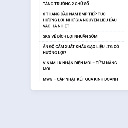
TĂNG TRƯỞNG 2 CHỮ SỐ
6 THÁNG ĐẦU NĂM BMP TIẾP TỤC
HƯỞNG LỢI NHỜ GIÁ NGUYÊN LIỆU ĐẦU
VÀO HẠ NHIỆT
SKG VỀ ĐÍCH LỢI NHUẬN SỚM
ẤN ĐỘ CẤM XUẤT KHẨU GẠO LIỆU LTG CÓ
HƯỞNG LỢI?
VINAMILK NHẬN DIỆN MỚI – TIỀM NĂNG
MỚI
MWG – CẬP NHẬT KẾT QUẢ KINH DOANH
6T2023 TRIỂN VỌNG TỪ BÁCH HÓA XANH
KBC – BỨC TỐC LỢI NHUẬN ĐẦU NĂM
2023
03. Định Giá Cổ Phiếu
SZC DƯ ĐỊA TĂNG GIÁ CHO THUÊ
Định giá Cổ Phiếu
04. Hướng dẫn sử dụng
GAS – CẬP NHẬT KẾT QUẢ KINH DOANH
QUÝ 2/2023 ĐỘNG LỰC TĂNG TRƯỞNG