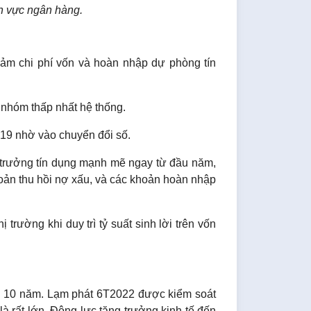
h vực ngân hàng.
iảm chi phí vốn và hoàn nhập dự phòng tín
 nhóm thấp nhất hệ thống.
019 nhờ vào chuyển đổi số.
 trưởng tín dụng mạnh mẽ ngay từ đầu năm,
hoản thu hồi nợ xấu, và các khoản hoàn nhập
trường khi duy trì tỷ suất sinh lời trên vốn
g 10 năm. Lạm phát 6T2022 được kiểm soát
à rất lớn. Động lực tăng trưởng kinh tế đến