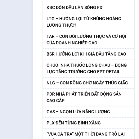
KBC ĐÓN ĐẦU LÀN SÓNG FDI
LTG – HƯỞNG LỢI TỪ KHỦNG HOẢNG
LƯƠNG THỰC?
TAR – CƠN ĐÓI LƯƠNG THỰC VÀ CƠ HỘI
CỦA DOANH NGHIỆP GẠO
BSR HƯỞNG LỢI KHI GIÁ DẦU TĂNG CAO
CHUỖI NHÀ THUỐC LONG CHÂU – ĐỘNG
LỰC TĂNG TRƯỞNG CHO FPT RETAIL
NLG – CON RỒNG CHỜ NGÀY THỨC GIẤC
PDR NHÀ PHÁT TRIỂN BẤT ĐỘNG SẢN
CAO CẤP
GAS – NGỌN LỬA NĂNG LƯỢNG
PLX ĐẾN TỪNG BÌNH XĂNG
“VUA CÁ TRA” MỘT THỜI ĐANG TRỞ LẠI