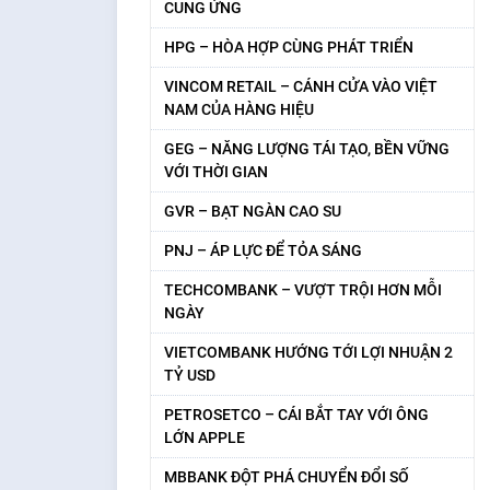
CUNG ỨNG
HPG – HÒA HỢP CÙNG PHÁT TRIỂN
VINCOM RETAIL – CÁNH CỬA VÀO VIỆT
NAM CỦA HÀNG HIỆU
GEG – NĂNG LƯỢNG TÁI TẠO, BỀN VỮNG
VỚI THỜI GIAN
GVR – BẠT NGÀN CAO SU
PNJ – ÁP LỰC ĐỂ TỎA SÁNG
TECHCOMBANK – VƯỢT TRỘI HƠN MỖI
NGÀY
VIETCOMBANK HƯỚNG TỚI LỢI NHUẬN 2
TỶ USD
PETROSETCO – CÁI BẮT TAY VỚI ÔNG
LỚN APPLE
MBBANK ĐỘT PHÁ CHUYỂN ĐỔI SỐ