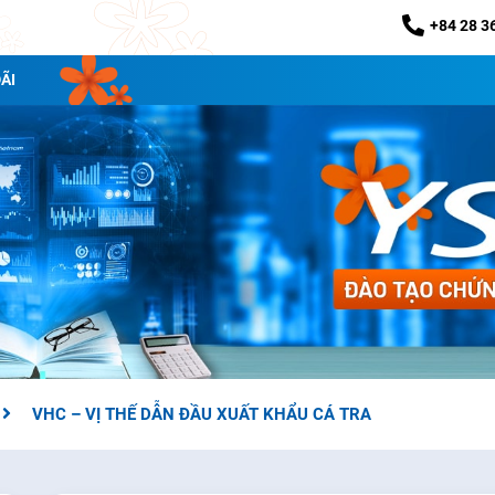
+84 28 3
ÃI
VHC – VỊ THẾ DẪN ĐẦU XUẤT KHẨU CÁ TRA