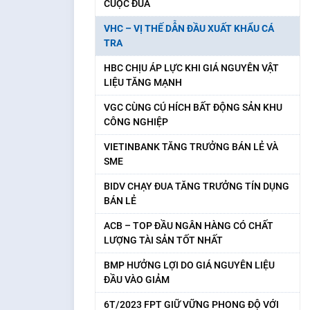
CUỘC ĐUA
VHC – VỊ THẾ DẪN ĐẦU XUẤT KHẨU CÁ
TRA
HBC CHỊU ÁP LỰC KHI GIÁ NGUYÊN VẬT
LIỆU TĂNG MẠNH
VGC CÙNG CÚ HÍCH BẤT ĐỘNG SẢN KHU
CÔNG NGHIỆP
VIETINBANK TĂNG TRƯỞNG BÁN LẺ VÀ
SME
BIDV CHẠY ĐUA TĂNG TRƯỞNG TÍN DỤNG
BÁN LẺ
ACB – TOP ĐẦU NGÂN HÀNG CÓ CHẤT
LƯỢNG TÀI SẢN TỐT NHẤT
BMP HƯỞNG LỢI DO GIÁ NGUYÊN LIỆU
ĐẦU VÀO GIẢM
6T/2023 FPT GIỮ VỮNG PHONG ĐỘ VỚI