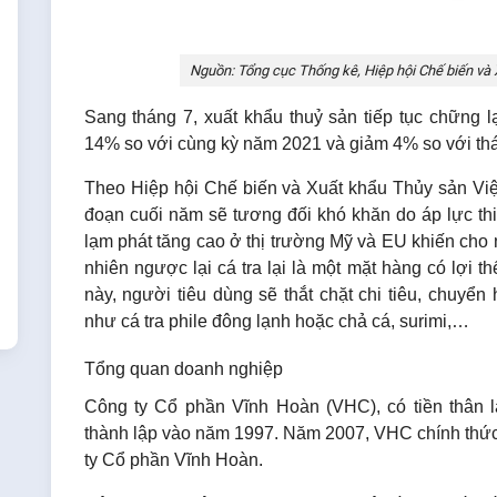
Nguồn: Tổng cục Thống kê, Hiệp hội Chế biến và
Sang tháng 7, xuất khẩu thuỷ sản tiếp tục chững lạ
14% so với cùng kỳ năm 2021 và giảm 4% so với th
Theo
Hiệp hội Chế biến và Xuất khẩu Thủy sản Vi
đoạn cuối năm sẽ tương đối khó khăn do áp lực thi
lạm phát tăng cao ở thị trường Mỹ và EU
khiến cho 
nhiên ngược lại cá tra lại là một mặt hàng có lợi t
này, người tiêu dùng sẽ thắt chặt chi tiêu, chuy
như cá tra phile đông lạnh hoặc chả cá, surimi,…
Tổng quan doanh nghiệp
Công ty Cổ phần Vĩnh Hoàn (VHC), có tiền thân
thành lập vào năm 1997. Năm 2007, VHC chính thứ
ty Cổ phần Vĩnh Hoàn.