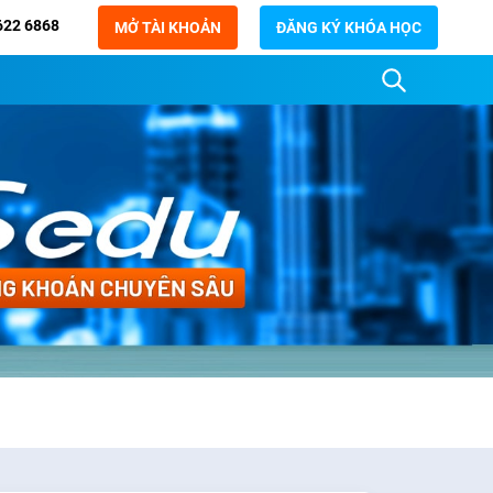
622 6868
MỞ TÀI KHOẢN
ĐĂNG KÝ KHÓA HỌC