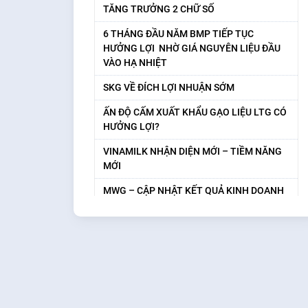
TĂNG TRƯỞNG 2 CHỮ SỐ
6 THÁNG ĐẦU NĂM BMP TIẾP TỤC
HƯỞNG LỢI NHỜ GIÁ NGUYÊN LIỆU ĐẦU
VÀO HẠ NHIỆT
SKG VỀ ĐÍCH LỢI NHUẬN SỚM
ẤN ĐỘ CẤM XUẤT KHẨU GẠO LIỆU LTG CÓ
HƯỞNG LỢI?
VINAMILK NHẬN DIỆN MỚI – TIỀM NĂNG
MỚI
MWG – CẬP NHẬT KẾT QUẢ KINH DOANH
6T2023 TRIỂN VỌNG TỪ BÁCH HÓA XANH
KBC – BỨC TỐC LỢI NHUẬN ĐẦU NĂM
2023
03. Định Giá Cổ Phiếu
SZC DƯ ĐỊA TĂNG GIÁ CHO THUÊ
Định giá Cổ Phiếu
04. Hướng dẫn sử dụng
GAS – CẬP NHẬT KẾT QUẢ KINH DOANH
QUÝ 2/2023 ĐỘNG LỰC TĂNG TRƯỞNG