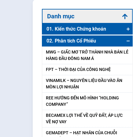
Danh mục
01. Kiến thức Chứng khoán
Chứng khoán là gì ? Những điều cần biết
02. Phân tích Cổ Phiếu
về Thị trường Chứng khoán
MWG – GIẤC MƠ TRỞ THÀNH NHÀ BÁN LẺ
IPO là gì? ‌Có nên Đầu tư vào Cổ Phiếu mới
HÀNG ĐẦU ĐÔNG NAM Á
IPO hay không ?
FPT – THỜI ĐẠI CỦA CÔNG NGHỆ
VN-Index là gì? Tất tần tật về Chỉ số VN-
VINAMILK – NGUYÊN LIỆU ĐẦU VÀO ĂN
Index
MÒN LỢI NHUẬN
Vốn hóa là gì? Những gì Nhà đầu tư cần
REE HƯỚNG ĐẾN MÔ HÌNH “HOLDING
biết về Vốn hóa Thị trường
COMPANY”
1001 Thuật ngữ cần phải biết trước khi
BECAMEX LỢI THẾ VỀ QUỸ ĐẤT, ÁP LỰC
tham gia Thị trường Chứng khoán
VỀ NỢ VAY
Tự doanh Chứng khoán và Những điều
GEMADEPT – HẠT NHÂN CỦA CHUỖI
Nhà đầu tư cần biết