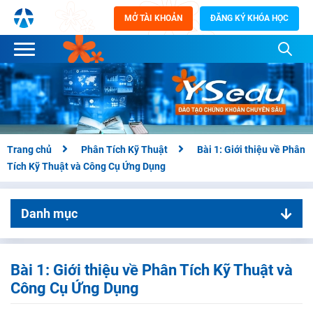
MỞ TÀI KHOẢN
ĐĂNG KÝ KHÓA HỌC
Trang chủ
Phân Tích Kỹ Thuật
Bài 1: Giới thiệu về Phân
Tích Kỹ Thuật và Công Cụ Ứng Dụng
Danh mục
01. Phân Tích Kỹ Thuật
Bài 1: Giới thiệu về Phân Tích Kỹ Thuật và Công Cụ Ứng
Bài 1: Giới thiệu về Phân Tích Kỹ Thuật và
Dụng
Công Cụ Ứng Dụng
Bài 2: Lý thuyết Dow