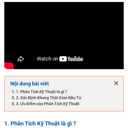
Bài 3: Công cụ Ứng dụng thông dụng cho Phân Tích Kỹ
Thuật
Bài 4: Các loại Đồ Thị Cơ Bản và Biểu Đồ Nến
Bài 5.1: Đồ thị hình Nến – Các mẫu hình Nến
Bài 5.2: Đồ thị hình Nến – Các mẫu hình Nến (tt)
Bài 6: Các Công cụ Phân Tích Kỹ Thuật
Bài 7.1: Mô hình Giá Cơ Bản
Bài 7.2: Mô hình Giá Cơ Bản (tt)
Nội dung bài viết
Bài 8: Nhóm Chỉ Báo Xu Hướng
1. Phân Tích Kỹ Thuật là gì ?
Bài 9: Nhóm Chỉ Báo Động Lượng
2. Xác Định Khung Thời Gian Đầu Tư
3. Ưu điểm của Phân Tích Kỹ Thuật
Bài 10: Lý Thuyết Sóng Elliot Cơ Bản
Mô hình nến Below the stomach
1. Phân Tích Kỹ Thuật là gì ?
Mô hình nến Bullish Engulfing