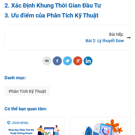
2. Xác Định Khung Thời Gian Đầu Tư
Mô hình nến Bullish Doji Star
3. Ưu điểm của Phân Tích Kỹ Thuật
Mô hình nến Black Spining Stop
Mô hình nến Bearish Three-Line Strike
Bài tiếp:
Bài 2: Lý thuyết Dow
Mô hình nến Bearish Harami
Mô hình nến Bearish Engulfing
Mô hình nến Bearish Doji Star
Mô hình nến Above The Stomach
Danh mục:
Mô hình nến Two black gapping
Phân Tích Kỹ Thuật
Mô hình nến Bullish Harami
Mô hình nến Bullish Seperating lines
Có thể bạn quan tâm:
Mô hình nến Concealing Baby Swallow
Mô hình nến Deliberation