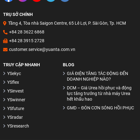
Mô hình nến Hanging Man
Đường trung bình MA (Moving Average)
TRỤ SỞ CHÍNH
Tầng 4, Tòa nhà Saigon Centre, 65 Lê Lợi, P. Sài Gòn, Tp. HCM
Mô hình nến Morning Star
+84 28 3622 6868
Đường xu hướng Trendline
+84 28 3915 2728
Mô hình nến Marubozu
customer.service@yuanta.com.vn
Mô hình nến Rising Three Methods
TRUY CẬP NHANH
BLOG
Fibonacci – Cách xác định giá mục tiêu
YSekyc
GIÁ ĐIỆN TĂNG TÁC ĐỘNG ĐẾN
DOANH NGHIỆP NÀO?
Xác định xu hướng biến động mạnh cùng Bollinger Bands
YSflex
DCM – Giá Urea hồi phục và động
MACD – Cách sử dụng sao cho hiệu quả?
YSinvest
lực tăng trưởng từ nhà máy Urea
hết khấu hao
YSwinner
Cách kết hợp bộ ba MA 10, 20 & 50
GMD – ĐÓN CƠN SÓNG HỒI PHỤC
YSfuture
RSI – Cách sử dụng sao cho hiệu quả?
YSradar
Đọc hiểu tâm lý thị trường thông qua Mô hình nến Nhật
YSresearch
6 nội dung của Lý thuyết Dow