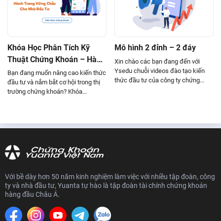
Mô hình nến Gapping Dow Doji
Mô hình nến Gapping Up Doji
Mô hình nến Hammer
Khóa Học Phân Tích Kỹ
Mô hình 2 đỉnh – 2 đáy
Thuật Chứng Khoán – Hành
Xin chào các bạn đang đến với
Mô hình nến Southern Doji
Trang Vững Chắc Cho Nhà
Ysedu chuỗi videos đào tạo kiến
Bạn đang muốn nâng cao kiến thức
thức đầu tư của công ty chứng...
Mô hình nến Three Black Crows
Đầu Tư
đầu tư và nắm bắt cơ hội trong thị
trường chứng khoán? Khóa...
Mô hình nến Three Outside Up
Mô hình nến Three starts in the south
Mô hình nến Three white soldiers
Mô hình nến White Spining Stop
Mô hình nến Dark cloud cover
Với bề dày hơn 50 năm kinh nghiệm làm việc với nhiều tập đoàn, công
ty và nhà đầu tư, Yuanta tự hào là tập đoàn tài chính chứng khoán
Mô hình nến Evening Star
hàng đầu Châu Á.
Mô hình nến Falling three method