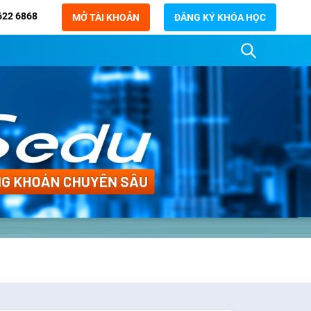
622 6868
MỞ TÀI KHOẢN
ĐĂNG KÝ KHÓA HỌC