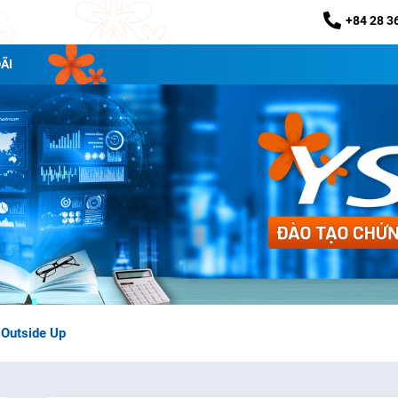
+84 28 3
ÃI
 Outside Up