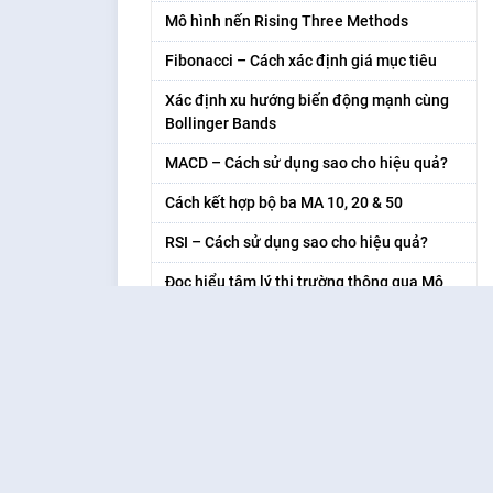
Mô hình nến Rising Three Methods
Fibonacci – Cách xác định giá mục tiêu
Xác định xu hướng biến động mạnh cùng
Bollinger Bands
MACD – Cách sử dụng sao cho hiệu quả?
Cách kết hợp bộ ba MA 10, 20 & 50
RSI – Cách sử dụng sao cho hiệu quả?
Đọc hiểu tâm lý thị trường thông qua Mô
hình nến Nhật
6 nội dung của Lý thuyết Dow
Hỗ trợ và kháng cự là gì?
Đầu tư hiệu quả với phương pháp Canslim
Mô hình vai đầu vai