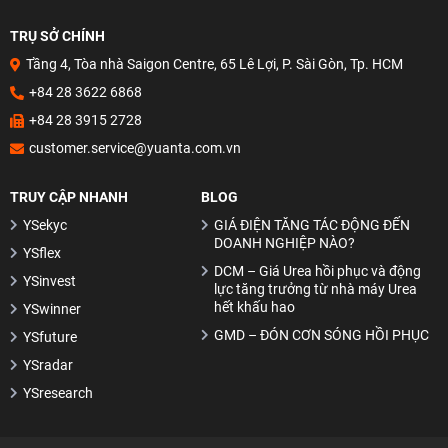
Hỗ trợ và kháng cự là gì?
TRỤ SỞ CHÍNH
Đầu tư hiệu quả với phương pháp Canslim
Tầng 4, Tòa nhà Saigon Centre, 65 Lê Lợi, P. Sài Gòn, Tp. HCM
+84 28 3622 6868
Mô hình vai đầu vai
+84 28 3915 2728
Mô hình cốc tay cầm
customer.service@yuanta.com.vn
Mô hình 2 đỉnh – 2 đáy
TRUY CẬP NHANH
BLOG
Khóa Học Phân Tích Kỹ Thuật Chứng Khoán – Hành Trang
Vững Chắc Cho Nhà Đầu Tư
YSekyc
GIÁ ĐIỆN TĂNG TÁC ĐỘNG ĐẾN
DOANH NGHIỆP NÀO?
YSflex
DCM – Giá Urea hồi phục và động
YSinvest
lực tăng trưởng từ nhà máy Urea
hết khấu hao
YSwinner
GMD – ĐÓN CƠN SÓNG HỒI PHỤC
YSfuture
YSradar
YSresearch