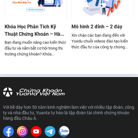
Mô hình nến Hanging Man
Đường trung bình MA (Moving Average)
Mô hình nến Morning Star
Khóa Học Phân Tích Kỹ
Mô hình 2 đỉnh – 2 đáy
Thuật Chứng Khoán – Hành
Đường xu hướng Trendline
Xin chào các bạn đang đến với
Trang Vững Chắc Cho Nhà
Ysedu chuỗi videos đào tạo kiến
Bạn đang muốn nâng cao kiến thức
Mô hình nến Marubozu
thức đầu tư của công ty chứng...
Đầu Tư
đầu tư và nắm bắt cơ hội trong thị
trường chứng khoán? Khóa...
Mô hình nến Rising Three Methods
Fibonacci – Cách xác định giá mục tiêu
Xác định xu hướng biến động mạnh cùng Bollinger Bands
MACD – Cách sử dụng sao cho hiệu quả?
Cách kết hợp bộ ba MA 10, 20 & 50
Với bề dày hơn 50 năm kinh nghiệm làm việc với nhiều tập đoàn, công
RSI – Cách sử dụng sao cho hiệu quả?
ty và nhà đầu tư, Yuanta tự hào là tập đoàn tài chính chứng khoán
hàng đầu Châu Á.
Đọc hiểu tâm lý thị trường thông qua Mô hình nến Nhật
6 nội dung của Lý thuyết Dow