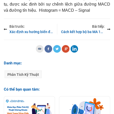
tụ, được xác định bởi sự chênh lệch giữa đường MACD
Mô hình nến Gapping Dow Doji
và đường tín hiệu. Histogram = MACD – Signal
Mô hình nến Gapping Up Doji
Mô hình nến Hammer
Bài trước:
Bài tiếp:
Xác định xu hướng biến động mạnh cùng Bollinger Bands
Cách kết hợp bộ ba MA 10, 20 & 50
Mô hình nến Southern Doji
Mô hình nến Three Black Crows
Mô hình nến Three Outside Up
Mô hình nến Three starts in the south
Danh mục:
Mô hình nến Three white soldiers
Phân Tích Kỹ Thuật
Mô hình nến White Spining Stop
Mô hình nến Dark cloud cover
Có thể bạn quan tâm:
Mô hình nến Evening Star
Mô hình nến Falling three method