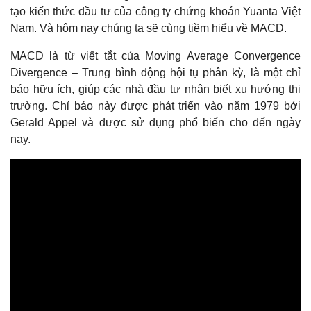
tạo kiến thức đầu tư của công ty chứng khoán Yuanta Việt
Bài 3: Công cụ Ứng dụng thông dụng cho Phân Tích Kỹ
Nam. Và hôm nay chúng ta sẽ cùng tiềm hiểu về MACD.
Thuật
Bài 4: Các loại Đồ Thị Cơ Bản và Biểu Đồ Nến
MACD là từ viết tắt của Moving Average Convergence
Divergence – Trung bình động hội tụ phân kỳ, là một chỉ
Bài 5.1: Đồ thị hình Nến – Các mẫu hình Nến
báo hữu ích, giúp các nhà đầu tư nhận biết xu hướng thị
trường. Chỉ báo này được phát triển vào năm 1979 bởi
Bài 5.2: Đồ thị hình Nến – Các mẫu hình Nến (tt)
Gerald Appel và được sử dụng phổ biến cho đến ngày
Bài 6: Các Công cụ Phân Tích Kỹ Thuật
nay.
Bài 7.1: Mô hình Giá Cơ Bản
Bài 7.2: Mô hình Giá Cơ Bản (tt)
Bài 8: Nhóm Chỉ Báo Xu Hướng
Bài 9: Nhóm Chỉ Báo Động Lượng
Bài 10: Lý Thuyết Sóng Elliot Cơ Bản
Mô hình nến Below the stomach
Mô hình nến Bullish Engulfing