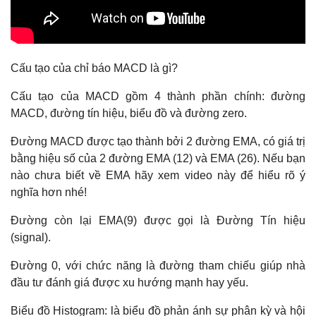
Mô hình nến Bullish Doji Star
Mô hình nến Black Spining Stop
Cấu tạo của chỉ báo MACD là gì?
Mô hình nến Bearish Three-Line Strike
Cấu tạo của MACD gồm 4 thành phần chính: đường
Mô hình nến Bearish Harami
MACD, đường tín hiệu, biểu đồ và đường zero.
Mô hình nến Bearish Engulfing
Đường MACD được tạo thành bởi 2 đường EMA, có giá trị
Mô hình nến Bearish Doji Star
bằng hiệu số của 2 đường EMA (12) và EMA (26). Nếu bạn
nào chưa biết về EMA hãy xem video này để hiểu rõ ý
Mô hình nến Above The Stomach
nghĩa hơn nhé!
Mô hình nến Two black gapping
Đường còn lại EMA(9) được gọi là Đường Tín hiệu
Mô hình nến Bullish Harami
(signal).
Mô hình nến Bullish Seperating lines
Đường 0, với chức năng là đường tham chiếu giúp nhà
Mô hình nến Concealing Baby Swallow
đầu tư đánh giá được xu hướng mạnh hay yếu.
Mô hình nến Deliberation
Biểu đồ Histogram: là biểu đồ phản ánh sự phân kỳ và hội