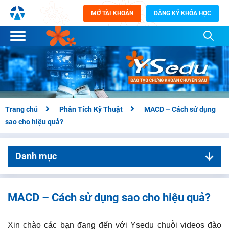
MỞ TÀI KHOẢN
ĐĂNG KÝ KHÓA HỌC
Trang chủ
Phân Tích Kỹ Thuật
MACD – Cách sử dụng
sao cho hiệu quả?
Danh mục
01. Phân Tích Kỹ Thuật
Bài 1: Giới thiệu về Phân Tích Kỹ Thuật và Công Cụ Ứng
MACD – Cách sử dụng sao cho hiệu quả?
Dụng
Bài 2: Lý thuyết Dow
Xin chào các bạn đang đến với Ysedu chuỗi videos đào