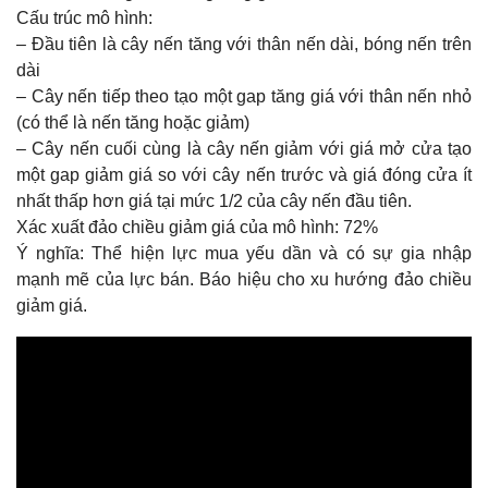
Cấu trúc mô hình:
Bài 3: Công cụ Ứng dụng thông dụng cho Phân Tích Kỹ
– Đầu tiên là cây nến tăng với thân nến dài, bóng nến trên
Thuật
dài
Bài 4: Các loại Đồ Thị Cơ Bản và Biểu Đồ Nến
– Cây nến tiếp theo tạo một gap tăng giá với thân nến nhỏ
(có thể là nến tăng hoặc giảm)
Bài 5.1: Đồ thị hình Nến – Các mẫu hình Nến
– Cây nến cuối cùng là cây nến giảm với giá mở cửa tạo
Bài 5.2: Đồ thị hình Nến – Các mẫu hình Nến (tt)
một gap giảm giá so với cây nến trước và giá đóng cửa ít
nhất thấp hơn giá tại mức 1/2 của cây nến đầu tiên.
Bài 6: Các Công cụ Phân Tích Kỹ Thuật
Xác xuất đảo chiều giảm giá của mô hình: 72%
Bài 7.1: Mô hình Giá Cơ Bản
Ý nghĩa: Thể hiện lực mua yếu dần và có sự gia nhập
mạnh mẽ của lực bán. Báo hiệu cho xu hướng đảo chiều
Bài 7.2: Mô hình Giá Cơ Bản (tt)
giảm giá.
Bài 8: Nhóm Chỉ Báo Xu Hướng
Bài 9: Nhóm Chỉ Báo Động Lượng
Bài 10: Lý Thuyết Sóng Elliot Cơ Bản
Mô hình nến Below the stomach
Mô hình nến Bullish Engulfing