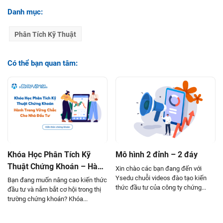
Mô hình nến Gapping Dow Doji
Danh mục:
Mô hình nến Gapping Up Doji
Phân Tích Kỹ Thuật
Mô hình nến Hammer
Có thể bạn quan tâm:
Mô hình nến Southern Doji
Mô hình nến Three Black Crows
Mô hình nến Three Outside Up
Mô hình nến Three starts in the south
Mô hình nến Three white soldiers
Mô hình nến White Spining Stop
Khóa Học Phân Tích Kỹ
Mô hình 2 đỉnh – 2 đáy
Thuật Chứng Khoán – Hành
Xin chào các bạn đang đến với
Mô hình nến Dark cloud cover
Trang Vững Chắc Cho Nhà
Ysedu chuỗi videos đào tạo kiến
Bạn đang muốn nâng cao kiến thức
thức đầu tư của công ty chứng...
Mô hình nến Evening Star
Đầu Tư
đầu tư và nắm bắt cơ hội trong thị
trường chứng khoán? Khóa...
Mô hình nến Falling three method