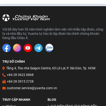
Mô hình nến Hanging Man
Đường trung bình MA (Moving Average)
Mô hình nến Morning Star
Đường xu hướng Trendline
Với bề dày hơn 50 năm kinh nghiệm làm việc với nhiều tập đoàn, công
ty và nhà đầu tư, Yuanta tự hào là tập đoàn tài chính chứng khoán
Mô hình nến Marubozu
hàng đầu Châu Á.
Mô hình nến Rising Three Methods
Fibonacci – Cách xác định giá mục tiêu
Xác định xu hướng biến động mạnh cùng Bollinger Bands
TRỤ SỞ CHÍNH
Tầng 4, Tòa nhà Saigon Centre, 65 Lê Lợi, P. Sài Gòn, Tp. HCM
MACD – Cách sử dụng sao cho hiệu quả?
+84 28 3622 6868
Cách kết hợp bộ ba MA 10, 20 & 50
+84 28 3915 2728
RSI – Cách sử dụng sao cho hiệu quả?
customer.service@yuanta.com.vn
Đọc hiểu tâm lý thị trường thông qua Mô hình nến Nhật
TRUY CẬP NHANH
BLOG
6 nội dung của Lý thuyết Dow