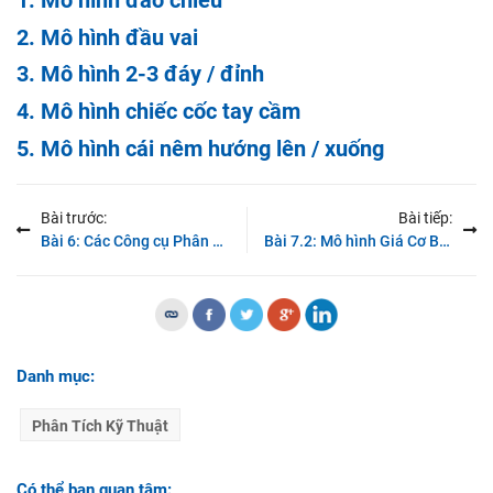
1. Mô hình đảo chiều
2. Mô hình đầu vai
Mô hình nến Bullish Doji Star
3. Mô hình 2-3 đáy / đỉnh
Mô hình nến Black Spining Stop
4. Mô hình chiếc cốc tay cầm
Mô hình nến Bearish Three-Line Strike
5. Mô hình cái nêm hướng lên / xuống
Mô hình nến Bearish Harami
Mô hình nến Bearish Engulfing
Bài trước:
Bài tiếp:
Mô hình nến Bearish Doji Star
Bài 6: Các Công cụ Phân Tích Kỹ Thuật
Bài 7.2: Mô hình Giá Cơ Bản (tt)
Mô hình nến Above The Stomach
Mô hình nến Two black gapping
Mô hình nến Bullish Harami
Danh mục:
Mô hình nến Bullish Seperating lines
Phân Tích Kỹ Thuật
Mô hình nến Concealing Baby Swallow
Mô hình nến Deliberation
Có thể bạn quan tâm: