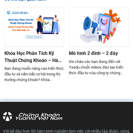
Mô hình nến Gapping Dow Doji
Mô hình nến Gapping Up Doji
Mô hình nến Hammer
Mô hình nến Southern Doji
Mô hình nến Three Black Crows
Khóa Học Phân Tích Kỹ
Mô hình 2 đỉnh – 2 đáy
Mô hình nến Three Outside Up
Thuật Chứng Khoán – Hành
Xin chào các bạn đang đến với
Trang Vững Chắc Cho Nhà
Ysedu chuỗi videos đào tạo kiến
Bạn đang muốn nâng cao kiến thức
Mô hình nến Three starts in the south
thức đầu tư của công ty chứng...
Đầu Tư
đầu tư và nắm bắt cơ hội trong thị
trường chứng khoán? Khóa...
Mô hình nến Three white soldiers
Mô hình nến White Spining Stop
Mô hình nến Dark cloud cover
Mô hình nến Evening Star
Mô hình nến Falling three method
Với bề dày hơn 50 năm kinh nghiệm làm việc với nhiều tập đoàn, công