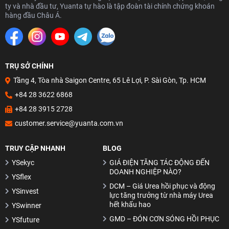
Mô hình nến Hanging Man
ty và nhà đầu tư, Yuanta tự hào là tập đoàn tài chính chứng khoán
hàng đầu Châu Á.
Đường trung bình MA (Moving Average)
Mô hình nến Morning Star
Đường xu hướng Trendline
TRỤ SỞ CHÍNH
Mô hình nến Marubozu
Tầng 4, Tòa nhà Saigon Centre, 65 Lê Lợi, P. Sài Gòn, Tp. HCM
Mô hình nến Rising Three Methods
+84 28 3622 6868
+84 28 3915 2728
Fibonacci – Cách xác định giá mục tiêu
customer.service@yuanta.com.vn
Xác định xu hướng biến động mạnh cùng Bollinger Bands
TRUY CẬP NHANH
BLOG
MACD – Cách sử dụng sao cho hiệu quả?
YSekyc
GIÁ ĐIỆN TĂNG TÁC ĐỘNG ĐẾN
Cách kết hợp bộ ba MA 10, 20 & 50
DOANH NGHIỆP NÀO?
YSflex
RSI – Cách sử dụng sao cho hiệu quả?
DCM – Giá Urea hồi phục và động
YSinvest
lực tăng trưởng từ nhà máy Urea
Đọc hiểu tâm lý thị trường thông qua Mô hình nến Nhật
hết khấu hao
YSwinner
GMD – ĐÓN CƠN SÓNG HỒI PHỤC
YSfuture
6 nội dung của Lý thuyết Dow